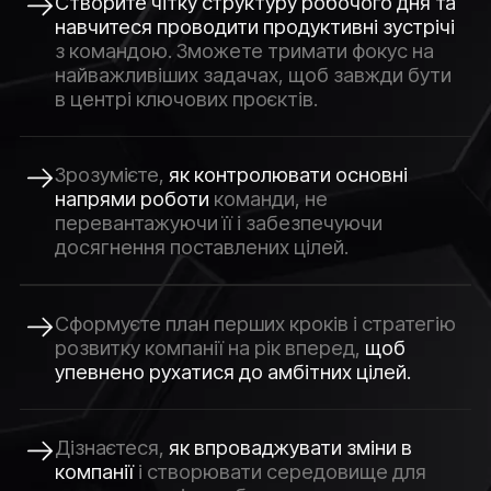
Створите чітку структуру робочого дня та
навчитеся проводити продуктивні зустрічі
з командою. Зможете тримати фокус на
найважливіших задачах, щоб завжди бути
в центрі ключових проєктів.
Зрозумієте,
як контролювати основні
напрями роботи
команди, не
перевантажуючи її і забезпечуючи
досягнення поставлених цілей.
Сформуєте план перших кроків і стратегію
розвитку компанії на рік вперед,
щоб
упевнено рухатися до амбітних цілей.
Дізнаєтеся,
як впроваджувати зміни в
компанії
і створювати середовище для