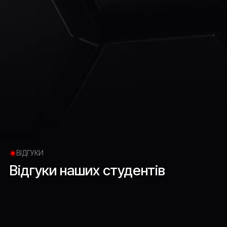
ВІДГУКИ
Відгуки
наших
студентів
Софія Паненко
ТОВ AGC group, операційний