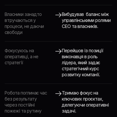
Власники занадто
Вибудував баланс між
втручаються у
управлінськими ролями
процеси, не даючи
СЕО та власників.
свободи
Фокусуюсь на
Перейшов із позиції
оперативці, а не
виконавця в роль
стратегії
лідера, який задає
стратегічний курс
розвитку компанії.
Робота поглинає час
Тримаю фокус на
без результату
ключових проєктах,
через постійні
делегуючи оперативні
пожежі та рутину
задачі.