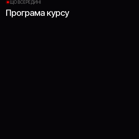
ЩО ВСЕРЕДИНІ
Програма
курсу
МОДУЛЬ 1
НОВИЙ ПОГЛЯД НА РОЛЬ
СЕО: ЯК СТАТИ ЛІДЕРОМ,
А НЕ ПРОСТО КЕРІВНИКОМ
НАПОВНЕННЯ
[01]
Чим насправді має займатися СЕО?
Мета задачі роботи СЕО
[02]
Хард і софт скіли, які необхідні для
ефективного керування бізнесом
[03]
Покликання, місія, важливість
натхнення