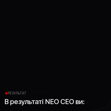
РЕЗУЛЬТАТ:
Вийдете з курсу не з натхненням, а з
конкретним планом дій
Отримаєте чек-листи і матеріали, які
можна застосувати наступного робочого
дня
Чітко побачите свою точку Б і перші
кроки до неї
РЕЗУЛЬТАТ
В
результаті
NEO
CEO
ви: