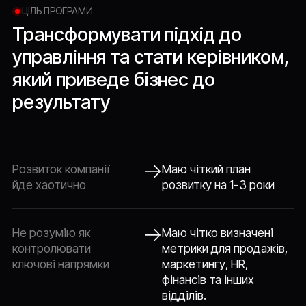
ЦІЛЬ ПРОГРАМИ
Трансформувати
підхід
до
управління
та
стати
керівником,
який
приведе
бізнес
до
результату
Розвиток компанії
Маю чіткий план
йде хаотично
розвитку на 1-3 роки
Не розумію як
Маю чітко визначені
контролювати
метрики для продажів,
ключові напрямки
маркетингу, HR,
фінансів та інших
відділів.